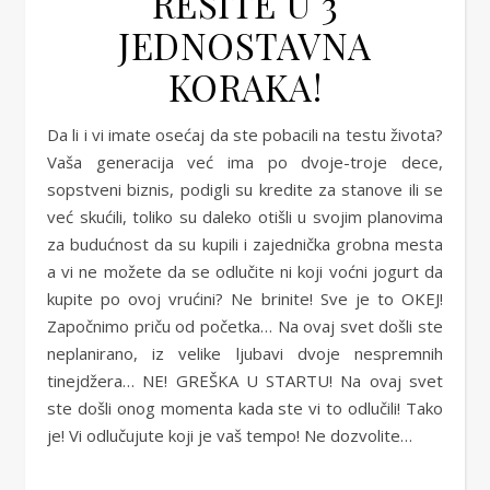
REŠITE U 3
JEDNOSTAVNA
KORAKA!
Da li i vi imate osećaj da ste pobacili na testu života?
Vaša generacija već ima po dvoje-troje dece,
sopstveni biznis, podigli su kredite za stanove ili se
već skućili, toliko su daleko otišli u svojim planovima
za budućnost da su kupili i zajednička grobna mesta
a vi ne možete da se odlučite ni koji voćni jogurt da
kupite po ovoj vrućini? Ne brinite! Sve je to OKEJ!
Započnimo priču od početka… Na ovaj svet došli ste
neplanirano, iz velike ljubavi dvoje nespremnih
tinejdžera… NE! GREŠKA U STARTU! Na ovaj svet
ste došli onog momenta kada ste vi to odlučili! Tako
je! Vi odlučujute koji je vaš tempo! Ne dozvolite…