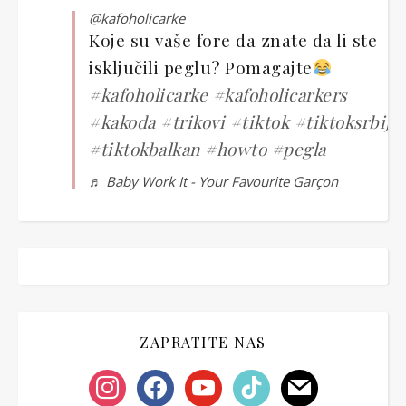
@kafoholicarke
Koje su vaše fore da znate da li ste
isključili peglu? Pomagajte
#kafoholicarke
#kafoholicarkers
#kakoda
#trikovi
#tiktok
#tiktoksrbija
#tiktokbalkan
#howto
#pegla
♬ Baby Work It - Your Favourite Garçon
ZAPRATITE NAS
instagram
facebook
youtube
tiktok
mail