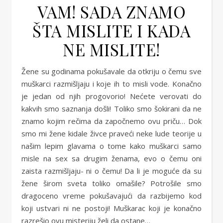
VAM! SADA ZNAMO
ŠTA MISLITE I KADA
NE MISLITE!
Žene su godinama pokušavale da otkriju o čemu sve
muškarci razmišljaju i koje ih to misli vode. Konačno
je jedan od njih progovorio! Nećete verovati do
kakvih smo saznanja došli! Toliko smo šokirani da ne
znamo kojim rečima da započnemo ovu priču… Dok
smo mi žene kidale živce praveći neke lude teorije u
našim lepim glavama o tome kako muškarci samo
misle na sex sa drugim ženama, evo o čemu oni
zaista razmišljaju- ni o čemu! Da li je moguće da su
žene širom sveta toliko omašile? Potrošile smo
dragoceno vreme pokušavajući da razbijemo kod
koji ustvari ni ne postoji! Muškarac koji je konačno
razrešio ovu misteriju želi da ostane…