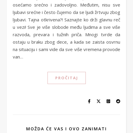
osećamo srećno i zadovoljno. Međutim, nisu sve
ljubavi srećne i često čujemo da se ljudi žrtvuju zbog
ljubavi. Tajna otkrivena?! Saznajte ko drži glavnu reč
u vezi! Sve je više slobode među ljudima a sve više
razvoda, prevara i tužnih priča. Mnogi tvrde da
ostaju u braku zbog dece, a kada se zaista osvrnu
na situaciju i sami vide da sve više vremena provode
van…
PROČITAJ
MOŽDA ĆE VAS I OVO ZANIMATI