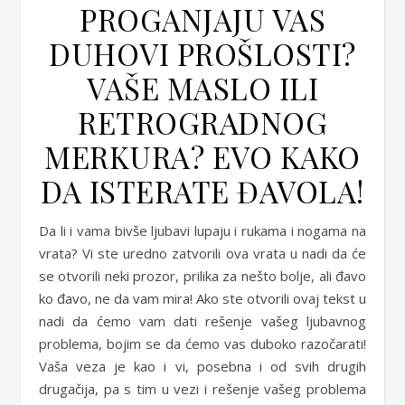
PROGANJAJU VAS
DUHOVI PROŠLOSTI?
VAŠE MASLO ILI
RETROGRADNOG
MERKURA? EVO KAKO
DA ISTERATE ĐAVOLA!
Da li i vama bivše ljubavi lupaju i rukama i nogama na
vrata? Vi ste uredno zatvorili ova vrata u nadi da će
se otvorili neki prozor, prilika za nešto bolje, ali đavo
ko đavo, ne da vam mira! Ako ste otvorili ovaj tekst u
nadi da ćemo vam dati rešenje vašeg ljubavnog
problema, bojim se da ćemo vas duboko razočarati!
Vaša veza je kao i vi, posebna i od svih drugih
drugačija, pa s tim u vezi i rešenje vašeg problema