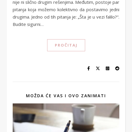
nije ni slično drugim rešenjima. Međutim, postoje par
pitanja koja možemo kolektivno da postavimo jedni
drugima. Jedno od tih pitanja je: „Šta je u vezi falilo?“.
Budite sigurni…
PROČITAJ
MOŽDA ĆE VAS I OVO ZANIMATI