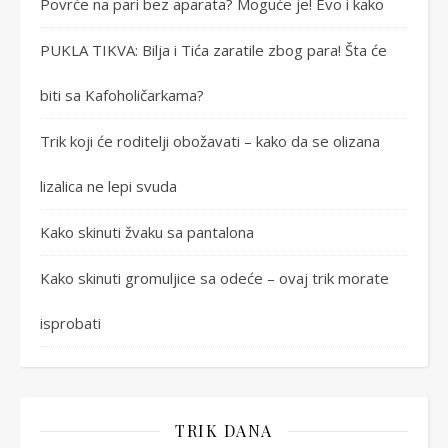
Povrće na pari bez aparata? Moguće je! Evo i kako
PUKLA TIKVA: Bilja i Tića zaratile zbog para! Šta će
biti sa Kafoholičarkama?
Trik koji će roditelji obožavati – kako da se olizana
lizalica ne lepi svuda
Kako skinuti žvaku sa pantalona
Kako skinuti gromuljice sa odeće – ovaj trik morate
isprobati
TRIK DANA