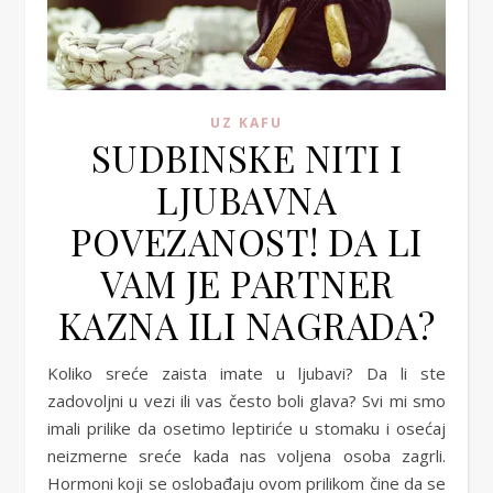
UZ KAFU
SUDBINSKE NITI I
LJUBAVNA
POVEZANOST! DA LI
VAM JE PARTNER
KAZNA ILI NAGRADA?
Koliko sreće zaista imate u ljubavi? Da li ste
zadovoljni u vezi ili vas često boli glava? Svi mi smo
imali prilike da osetimo leptiriće u stomaku i osećaj
neizmerne sreće kada nas voljena osoba zagrli.
Hormoni koji se oslobađaju ovom prilikom čine da se