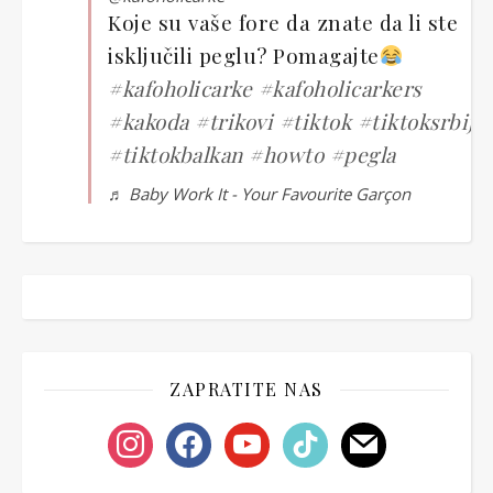
Koje su vaše fore da znate da li ste
isključili peglu? Pomagajte
#kafoholicarke
#kafoholicarkers
#kakoda
#trikovi
#tiktok
#tiktoksrbija
#tiktokbalkan
#howto
#pegla
♬ Baby Work It - Your Favourite Garçon
ZAPRATITE NAS
instagram
facebook
youtube
tiktok
mail