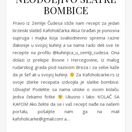
BOMBICE
Pravo iz Zemlje Čudesa stiže nam recept za jedan
brzinski slatkiš Kafoholičarka Alisa Građan je ponosna
supruga i majka koja svakodnevno sprema razne
đakonije u svojoj kuhinji a sa nama rado deli sve te
recepte na profilu @kuhinjica_u_zemlji_cudesa. Ona
dolazi iz prelepe Bosne i Hercegovine, iz malog
rudarskog grada pod nazivom Breza i za sebe kaže
da je šef ali u svojoj kuhinji.
Za Kafoholicarke.rs iz
svoje zbirke recepata izdvojila je slatke bombice.
Uživajte! Podelite sa nama utiske o ovom kolaču.
Jedva čekamo fotke
Ukusno i lako: KOLAČ SA
KAFOM Ako želite da se i vaš recept nađe na našem
portalu, pošaljite nam ga na mail
kafoholicarke@gmail.com a…