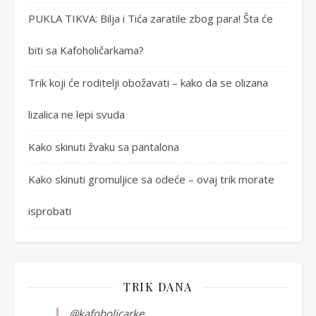
PUKLA TIKVA: Bilja i Tića zaratile zbog para! Šta će
biti sa Kafoholičarkama?
Trik koji će roditelji obožavati – kako da se olizana
lizalica ne lepi svuda
Kako skinuti žvaku sa pantalona
Kako skinuti gromuljice sa odeće – ovaj trik morate
isprobati
TRIK DANA
@kafoholicarke