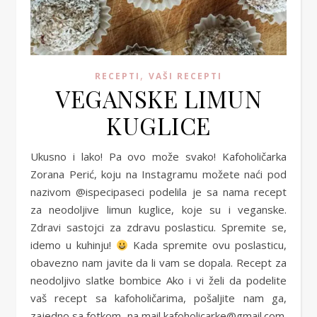
,
RECEPTI
VAŠI RECEPTI
VEGANSKE LIMUN
KUGLICE
Ukusno i lako! Pa ovo može svako! Kafoholičarka
Zorana Perić, koju na Instagramu možete naći pod
nazivom @ispecipaseci podelila je sa nama recept
za neodoljive limun kuglice, koje su i veganske.
Zdravi sastojci za zdravu poslasticu. Spremite se,
idemo u kuhinju!
Kada spremite ovu poslasticu,
obavezno nam javite da li vam se dopala. Recept za
neodoljivo slatke bombice Ako i vi želi da podelite
vaš recept sa kafoholičarima, pošaljite nam ga,
zajedno sa fotkom, na mail kafoholicarke@gmail.com.