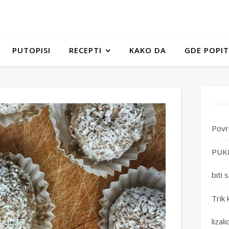
PUTOPISI
RECEPTI
KAKO DA
GDE POPIT
Povr
PUKLA
biti
Trik 
lizal