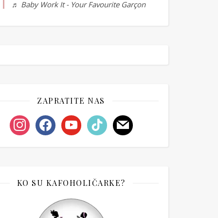
♬ Baby Work It - Your Favourite Garçon
ZAPRATITE NAS
instagram
facebook
youtube
tiktok
mail
KO SU KAFOHOLIČARKE?