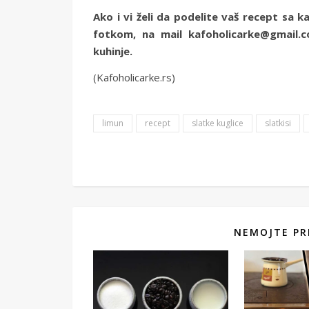
Ako i vi želi da podelite vaš recept sa k
fotkom, na mail kafoholicarke@gmail.
kuhinje.
(Kafoholicarke.rs)
limun
recept
slatke kuglice
slatkisi
NEMOJTE PR