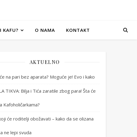
I KAFU?
O NAMA
KONTAKT
AKTUELNO
će na pari bez aparata? Moguće je! Evo i kako
 TIKVA: Bilja i Tića zaratile zbog para! Šta će
 sa Kafoholičarkama?
koji će roditelji obožavati – kako da se olizana
ica ne lepi svuda