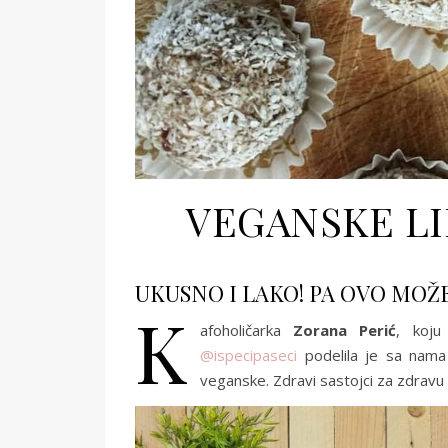
VEGANSKE L
UKUSNO I LAKO! PA OVO MOŽE
K
afoholičarka
Zorana Perić
, koju
@ispecipaseci
podelila je sa nama 
veganske. Zdravi sastojci za zdravu 