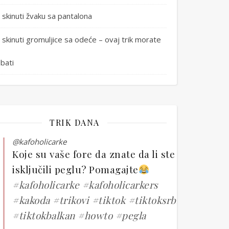
 skinuti žvaku sa pantalona
 skinuti gromuljice sa odeće – ovaj trik morate
bati
TRIK DANA
@kafoholicarke
Koje su vaše fore da znate da li ste
isključili peglu? Pomagajte
#kafoholicarke
#kafoholicarkers
#kakoda
#trikovi
#tiktok
#tiktoksrbija
#tiktokbalkan
#howto
#pegla