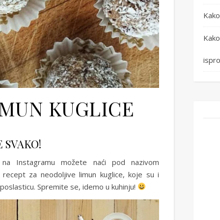
Kako
Kako
ispro
IMUN KUGLICE
 SVAKO!
 na Instagramu možete naći pod nazivom
recept za neodoljive limun kuglice, koje su i
poslasticu. Spremite se, idemo u kuhinju!