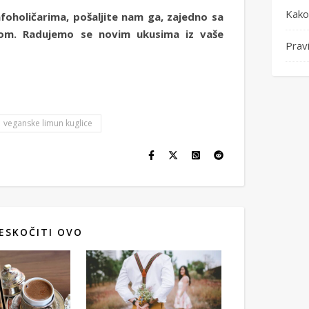
Kako 
afoholičarima, pošaljite nam ga, zajedno sa
com. Radujemo se novim ukusima iz vaše
Pravi
veganske limun kuglice
ESKOČITI OVO