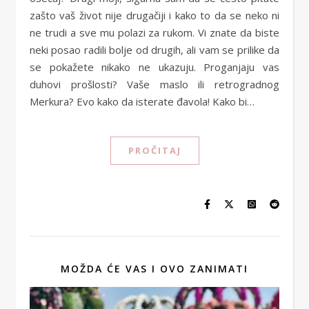
zašto vaš život nije drugačiji i kako to da se neko ni
ne trudi a sve mu polazi za rukom. Vi znate da biste
neki posao radili bolje od drugih, ali vam se prilike da
se pokažete nikako ne ukazuju. Proganjaju vas
duhovi prošlosti? Vaše maslo ili retrogradnog
Merkura? Evo kako da isterate đavola! Kako bi…
PROČITAJ
MOŽDA ĆE VAS I OVO ZANIMATI