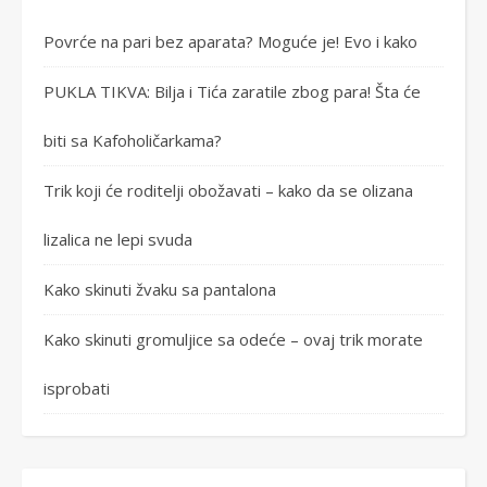
Povrće na pari bez aparata? Moguće je! Evo i kako
PUKLA TIKVA: Bilja i Tića zaratile zbog para! Šta će
biti sa Kafoholičarkama?
Trik koji će roditelji obožavati – kako da se olizana
lizalica ne lepi svuda
Kako skinuti žvaku sa pantalona
Kako skinuti gromuljice sa odeće – ovaj trik morate
isprobati