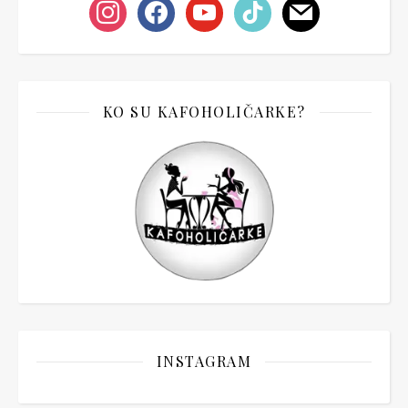
instagram
facebook
youtube
tiktok
mail
KO SU KAFOHOLIČARKE?
INSTAGRAM