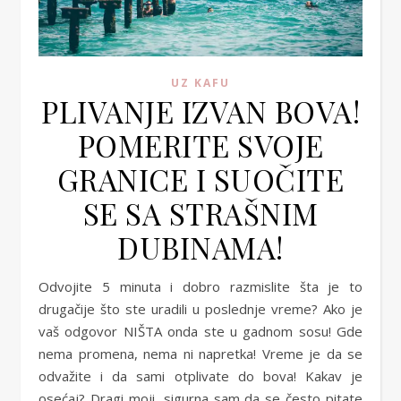
UZ KAFU
PLIVANJE IZVAN BOVA!
POMERITE SVOJE
GRANICE I SUOČITE
SE SA STRAŠNIM
DUBINAMA!
Odvojite 5 minuta i dobro razmislite šta je to
drugačije što ste uradili u poslednje vreme? Ako je
vaš odgovor NIŠTA onda ste u gadnom sosu! Gde
nema promena, nema ni napretka! Vreme je da se
odvažite i da sami otplivate do bova! Kakav je
osećaj? Dragi moji, sigurna sam da se često pitate