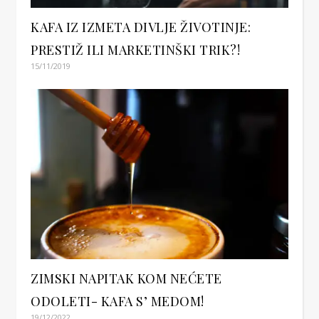
KAFA IZ IZMETA DIVLJE ŽIVOTINJE:
PRESTIŽ ILI MARKETINŠKI TRIK?!
15/11/2019
ZIMSKI NAPITAK KOM NEĆETE
ODOLETI- KAFA S’ MEDOM!
19/12/2022