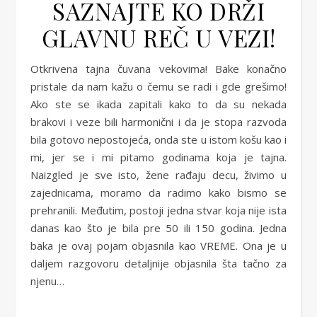
SAZNAJTE KO DRŽI
GLAVNU REČ U VEZI!
Otkrivena tajna čuvana vekovima! Bake konačno
pristale da nam kažu o čemu se radi i gde grešimo!
Ako ste se ikada zapitali kako to da su nekada
brakovi i veze bili harmonični i da je stopa razvoda
bila gotovo nepostojeća, onda ste u istom košu kao i
mi, jer se i mi pitamo godinama koja je tajna.
Naizgled je sve isto, žene rađaju decu, živimo u
zajednicama, moramo da radimo kako bismo se
prehranili. Međutim, postoji jedna stvar koja nije ista
danas kao što je bila pre 50 ili 150 godina. Jedna
baka je ovaj pojam objasnila kao VREME. Ona je u
daljem razgovoru detaljnije objasnila šta tačno za
njenu…