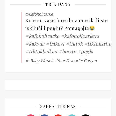
TRIK DANA
@kafoholicarke
Koje su vaše fore da znate da li ste
isključili peglu? Pomagajte
#kafoholicarke
#kafoholicarkers
#kakoda
#trikovi
#tiktok
#tiktoksrbija
#tiktokbalkan
#howto
#pegla
♬ Baby Work It - Your Favourite Garçon
ZAPRATITE NAS