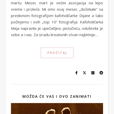
martu: Mesec mart je većini asocijacija na lepo
vreme i proleće. Mi smo ovaj mesec „dočekale“ sa
predivnom fotografijom kafoholičarke Dijane a tako
počinjemo i ovih „top 10“ fotografija. Kafoholičarka
Maja napravila je upečatljivu jastučnicu, oduševila je
sebe a i nas. Za izradu kreativnih stvari najbitnije…
PROČITAJ
MOŽDA ĆE VAS I OVO ZANIMATI