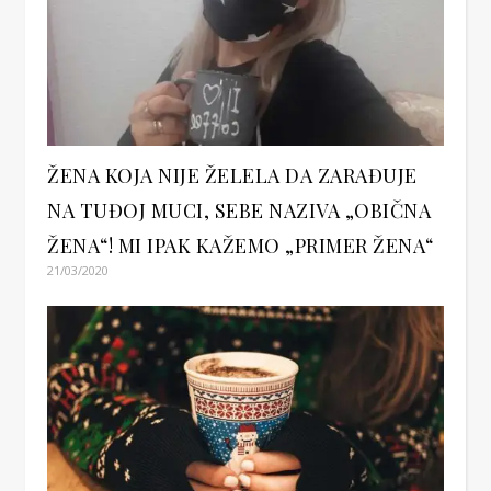
ŽENA KOJA NIJE ŽELELA DA ZARAĐUJE
NA TUĐOJ MUCI, SEBE NAZIVA „OBIČNA
ŽENA“! MI IPAK KAŽEMO „PRIMER ŽENA“
21/03/2020