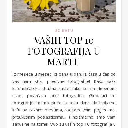
UZ KAFU
VAŠIH TOP 10
FOTOGRAFIJA U
MARTU
Iz meseca u mesec, iz dana u dan, iz časa u čas od
vas nam stižu predivne fotografije! Kako naša
kafoholičarska družina raste tako se na dnevnom
nivou povećava broj fotografija. Gledajući te
fotografije imamo priliku u toku dana da ispijamo
kafu na raznim mestima, sa predivnim pogledima,
preukusnim poslasticama… i neizmerno smo vam
zahvalne na tome! Ovo su vaših top 10 fotografija u