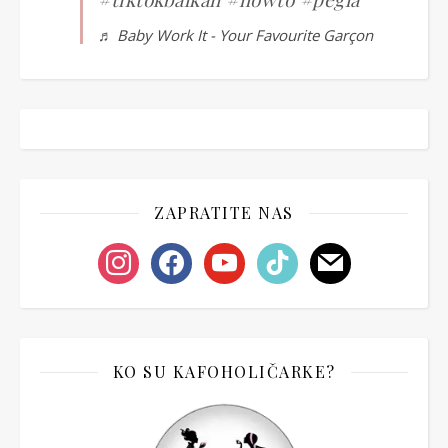
♬ Baby Work It - Your Favourite Garçon
ZAPRATITE NAS
instagram
facebook
youtube
tiktok
mail
KO SU KAFOHOLIČARKE?