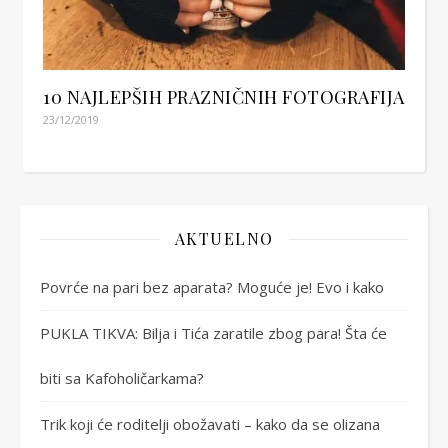
10 NAJLEPŠIH PRAZNIČNIH FOTOGRAFIJA
23/12/2019
AKTUELNO
Povrće na pari bez aparata? Moguće je! Evo i kako
PUKLA TIKVA: Bilja i Tića zaratile zbog para! Šta će
biti sa Kafoholičarkama?
Trik koji će roditelji obožavati – kako da se olizana