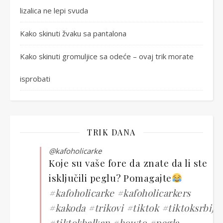
lizalica ne lepi svuda
Kako skinuti žvaku sa pantalona
Kako skinuti gromuljice sa odeće – ovaj trik morate
isprobati
TRIK DANA
@kafoholicarke
Koje su vaše fore da znate da li ste
isključili peglu? Pomagajte
#kafoholicarke
#kafoholicarkers
#kakoda
#trikovi
#tiktok
#tiktoksrbija
#tiktokbalkan
#howto
#pegla