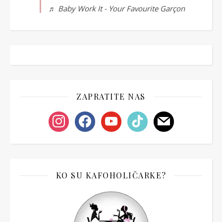
♬ Baby Work It - Your Favourite Garçon
ZAPRATITE NAS
instagram
facebook
youtube
tiktok
mail
KO SU KAFOHOLIČARKE?