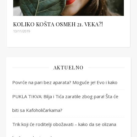
KOLIKO KOŠTA OSMEH 21. VEKA?!
13/11/2019
AKTUELNO
Povrće na pari bez aparata? Moguće je! Evo i kako
PUKLA TIKVA: Bilja i Tića zaratile zbog para! Šta će
biti sa Kafoholičarkama?
Trik koji će roditelji obožavati – kako da se olizana