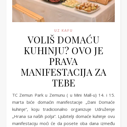
UZ KAFU
VOLIŠ DOMAĆU
KUHINJU? OVO JE
PRAVA
MANIFESTACIJA ZA
TEBE
TC Zemun Park u Zemunu ( u Mini Mall-u) 14. i 15.
marta biće domaćin manifestacije „Dani Domaće
kuhinje“, koju tradicionalno organizuje Udruženje
„Hrana sa naših polja“. Ljubitelji domaće kuhinje ovu
manifestaciju moći će da posete oba dana između