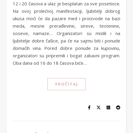
12 i 20 časova a ulaz je besplatan za sve posetioce.
Na ovoj prolećnoj manifestaciji, ljubitelji dobrog
ukusa moći će da pazare med i proizvode na bazi
meda, mesne prerađevine, sireve, testenine,
soseve, namaze… Organizatori su mislili i na
ljubitelje dobre čašice, pa će na sajmu biti i ponude
domaćih vina. Pored dobre ponude za kupovinu,
organizatori su pripremili i bogat zabavni program.
Oba dana od 16 do 18 časova biće…
PROČITAJ