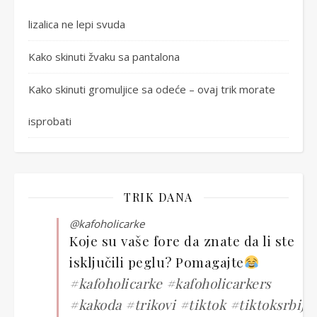
lizalica ne lepi svuda
Kako skinuti žvaku sa pantalona
Kako skinuti gromuljice sa odeće – ovaj trik morate
isprobati
TRIK DANA
@kafoholicarke
Koje su vaše fore da znate da li ste
isključili peglu? Pomagajte
#kafoholicarke
#kafoholicarkers
#kakoda
#trikovi
#tiktok
#tiktoksrbija