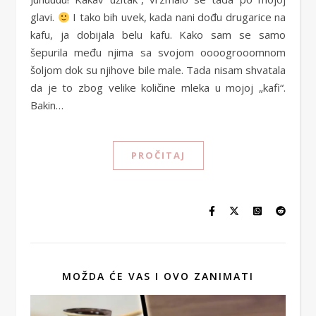
glavi.
I tako bih uvek, kada nani dođu drugarice na
kafu, ja dobijala belu kafu. Kako sam se samo
šepurila među njima sa svojom oooogrooomnom
šoljom dok su njihove bile male. Tada nisam shvatala
da je to zbog velike količine mleka u mojoj „kafi“.
Bakin…
PROČITAJ
MOŽDA ĆE VAS I OVO ZANIMATI