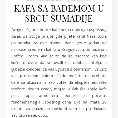
KAFA SA BADEMOM U
SRCU ŠUMADIJE
Dragi naši, bez dobre kafe nema dobrog i uspešnog
dana, pa stoga birajte gde pijete kafu! Naša topla
preporuka za ove hladne dane jeste jedan od
najlepše sredjenih kafića u Kragujevcu pod nazivom
Coffee Dream. Ako želite da se osećate kao kod
kuće, možete da se uvalite u udobnu fotelju, a
ljubazni konobari će vas ugostiti s osmehom i uslužiti
vas predivnom kafom. Ovde možete da probate
kafe sa ukusima, a ako volite da eksperimentišete
možete dodati cimet, mojito ili čak čili! Topla kafa
plus topla atmosfera jednako je početak
fenomenalnog i uspešnog dana! Bilo da imate 20
minuta za pauzu na poslu ili vam se predavanje
završilo ranije, ovo…