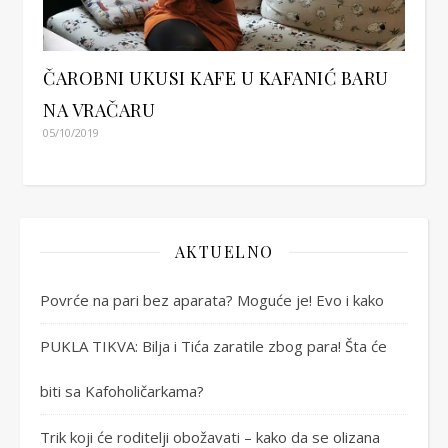
ČAROBNI UKUSI KAFE U KAFANIĆ BARU
NA VRAČARU
05/10/2019
AKTUELNO
Povrće na pari bez aparata? Moguće je! Evo i kako
PUKLA TIKVA: Bilja i Tića zaratile zbog para! Šta će
biti sa Kafoholičarkama?
Trik koji će roditelji obožavati – kako da se olizana