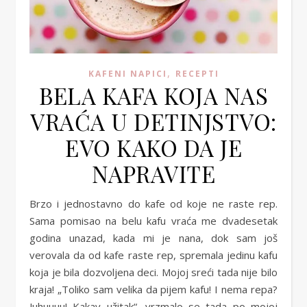
,
KAFENI NAPICI
RECEPTI
BELA KAFA KOJA NAS
VRAĆA U DETINJSTVO:
EVO KAKO DA JE
NAPRAVITE
Brzo i jednostavno do kafe od koje ne raste rep.
Sama pomisao na belu kafu vraća me dvadesetak
godina unazad, kada mi je nana, dok sam još
verovala da od kafe raste rep, spremala jedinu kafu
koja je bila dozvoljena deci. Mojoj sreći tada nije bilo
kraja! „Toliko sam velika da pijem kafu! I nema repa?
Juhuuuu! Kakav užitak“, vrzmalo se tada po mojoj