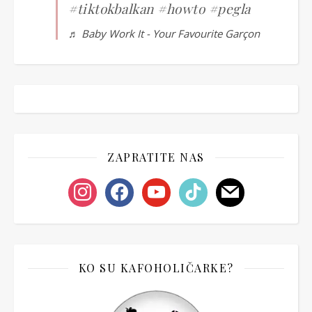
#tiktokbalkan
#howto
#pegla
♬ Baby Work It - Your Favourite Garçon
ZAPRATITE NAS
instagram
facebook
youtube
tiktok
mail
KO SU KAFOHOLIČARKE?