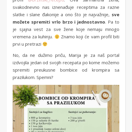
svakodnevno nas iznenađuje receptima za razne
slatke i slane đakonije a ono što je najvažnije,
sve
možete spremiti vrlo brzo i jednostavno
. Pa to
je sjajna vest za sve žene koje nemaju mnogo
vremena za kuhinju.
Znamo koji će vam profil biti
prvi u pretrazi
No, da ne dužimo priču, Marija je za naš portal
izdvojila jedan od svojih recepata po kome možemo
spremiti preukusne bombice od krompira sa
prazilukom. Spemni?