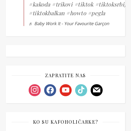
#kakoda
#trikovi
#tiktok
#tiktoksrbija
#tiktokbalkan
#howto
#pegla
♬ Baby Work It - Your Favourite Garçon
ZAPRATITE NAS
instagram
facebook
youtube
tiktok
mail
KO SU KAFOHOLIČARKE?