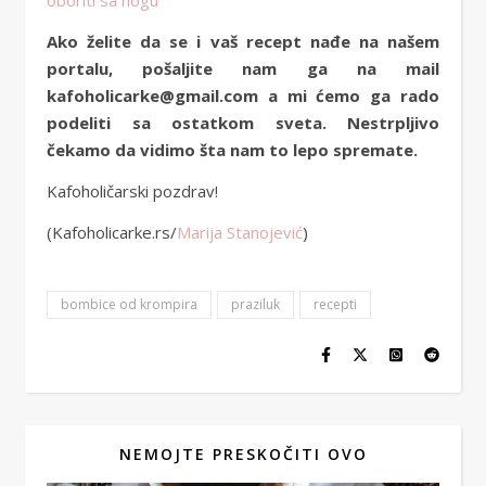
Ako želite da se i vaš recept nađe na našem
portalu, pošaljite nam ga na mail
kafoholicarke@gmail.com a mi ćemo ga rado
podeliti sa ostatkom sveta. Nestrpljivo
čekamo da vidimo šta nam to lepo spremate.
Kafoholičarski pozdrav!
(Kafoholicarke.rs/
Marija Stanojević
)
bombice od krompira
praziluk
recepti
NEMOJTE PRESKOČITI OVO