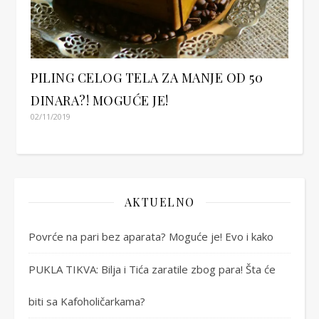
PILING CELOG TELA ZA MANJE OD 50
DINARA?! MOGUĆE JE!
02/11/2019
AKTUELNO
Povrće na pari bez aparata? Moguće je! Evo i kako
PUKLA TIKVA: Bilja i Tića zaratile zbog para! Šta će
biti sa Kafoholičarkama?