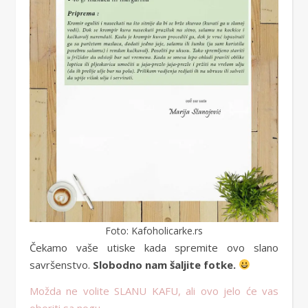
Foto: Kafoholicarke.rs
Čekamo vaše utiske kada spremite ovo slano
savršenstvo.
Slobodno nam šaljite fotke.
Možda ne volite SLANU KAFU, ali ovo jelo će vas
oboriti sa nogu