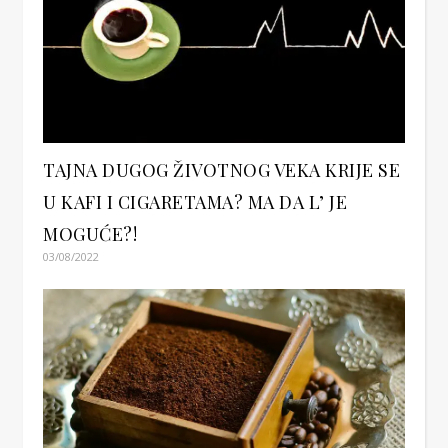
TAJNA DUGOG ŽIVOTNOG VEKA KRIJE SE
U KAFI I CIGARETAMA? MA DA L’ JE
MOGUĆE?!
03/08/2022