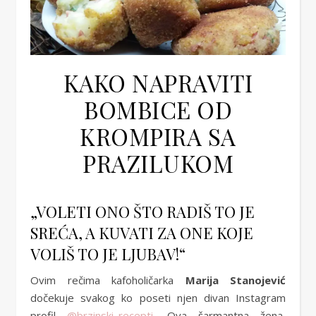
KAKO NAPRAVITI
BOMBICE OD
KROMPIRA SA
PRAZILUKOM
„VOLETI ONO ŠTO RADIŠ TO JE
SREĆA, A KUVATI ZA ONE KOJE
VOLIŠ TO JE LJUBAV!“
Ovim rečima kafoholičarka
Marija Stanojević
dočekuje svakog ko poseti njen divan Instagram
profil
@brzinski_recepti
. Ova šarmantna žena,