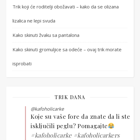
Trik koji će roditelji obožavati – kako da se olizana
lizalica ne lepi svuda
Kako skinuti žvaku sa pantalona
Kako skinuti gromuljice sa odeće – ovaj trik morate
isprobati
TRIK DANA
@kafoholicarke
Koje su vaše fore da znate da li ste
isključili peglu? Pomagajte
#kafoholicarke
#kafoholicarkers