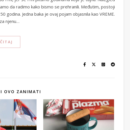
ramo da radimo kako bismo se prehranili. Međutim, postoji
li 150 godina. Jedna baka je ovaj pojam objasnila kao VREME.
 za njenu…
ČITAJ
 I OVO ZANIMATI