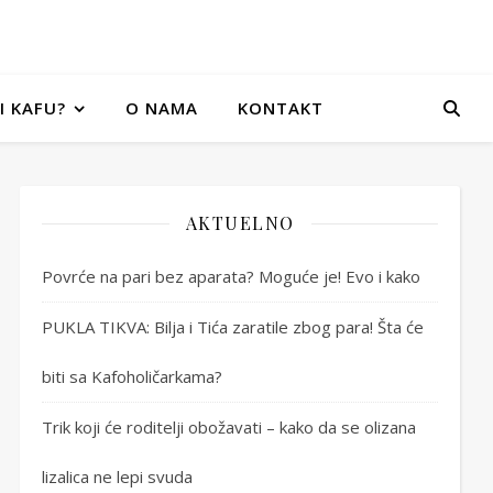
I KAFU?
O NAMA
KONTAKT
AKTUELNO
Povrće na pari bez aparata? Moguće je! Evo i kako
PUKLA TIKVA: Bilja i Tića zaratile zbog para! Šta će
biti sa Kafoholičarkama?
Trik koji će roditelji obožavati – kako da se olizana
lizalica ne lepi svuda