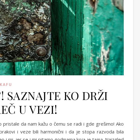
 KAFU
! SAZNAJTE KO DRŽI
EČ U VEZI!
o pristale da nam kažu o čemu se radi i gde grešimo! Ako
rakovi i veze bili harmonični i da je stopa razvoda bila
 i mi, jer se i mi pitamo godinama koja je tajna. Naizgled