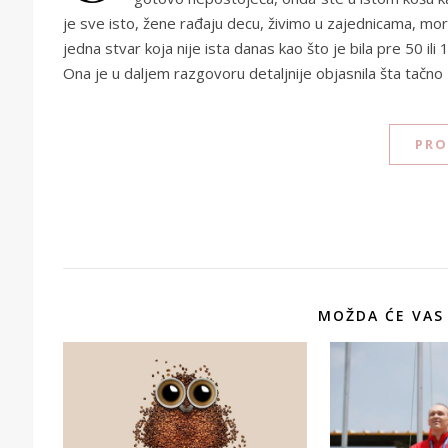
je sve isto, žene rađaju decu, živimo u zajednicama, mo
jedna stvar koja nije ista danas kao što je bila pre 50 i
Ona je u daljem razgovoru detaljnije objasnila šta tačno
PRO
MOŽDA ĆE VAS