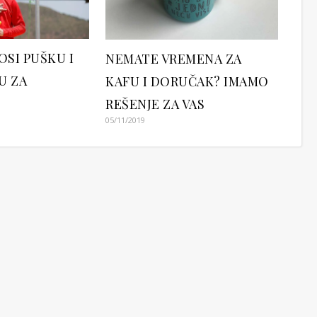
OSI PUŠKU I
NEMATE VREMENA ZA
U ZA
KAFU I DORUČAK? IMAMO
REŠENJE ZA VAS
05/11/2019