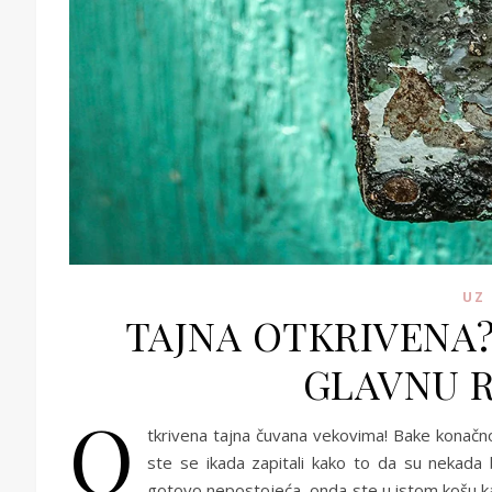
UZ
TAJNA OTKRIVENA?
GLAVNU R
O
tkrivena tajna čuvana vekovima! Bake konačn
ste se ikada zapitali kako to da su nekada b
gotovo nepostojeća, onda ste u istom košu kao