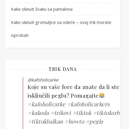
Kako skinuti žvaku sa pantalona
Kako skinuti gromuljice sa odeće – ovaj trik morate
isprobati
TRIK DANA
@kafoholicarke
Koje su vaše fore da znate da li ste
isključili peglu? Pomagajte
#kafoholicarke
#kafoholicarkers
#kakoda
#trikovi
#tiktok
#tiktoksrbija
#tiktokbalkan
#howto
#pegla