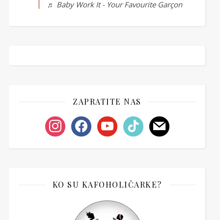
♬ Baby Work It - Your Favourite Garçon
ZAPRATITE NAS
instagram
facebook
youtube
tiktok
mail
KO SU KAFOHOLIČARKE?