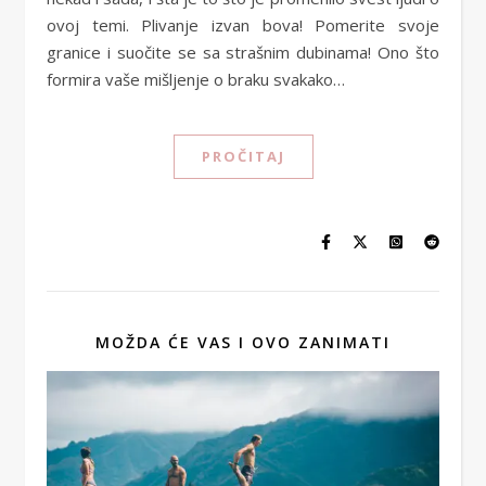
ovoj temi. Plivanje izvan bova! Pomerite svoje
granice i suočite se sa strašnim dubinama! Ono što
formira vaše mišljenje o braku svakako…
PROČITAJ
MOŽDA ĆE VAS I OVO ZANIMATI