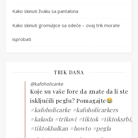
Kako skinuti žvaku sa pantalona
Kako skinuti gromuljice sa odeće – ovaj trik morate
isprobati
TRIK DANA
@kafoholicarke
Koje su vaše fore da znate da li ste
isključili peglu? Pomagajte
#kafoholicarke
#kafoholicarkers
#kakoda
#trikovi
#tiktok
#tiktoksrbija
#tiktokbalkan
#howto
#pegla