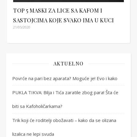
TOP 5 MASKI ZA LICE SA KAFOM I
SASTOJCIMA KOJE SVAKO IMA U KUCI
21/05/2020
AKTUELNO
Povrće na pari bez aparata? Moguće je! Evo i kako
PUKLA TIKVA: Bilja i Tića zaratile zbog para! Šta će
biti sa Kafoholičarkama?
Trik koji će roditelji obožavati – kako da se olizana
lizalica ne lepi svuda