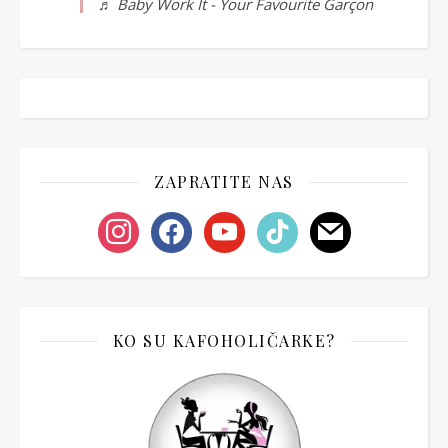
♬ Baby Work It - Your Favourite Garçon
ZAPRATITE NAS
instagram
facebook
youtube
tiktok
mail
KO SU KAFOHOLIČARKE?