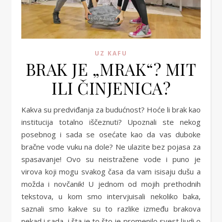
UZ KAFU
BRAK JE „MRAK“? MIT
ILI ČINJENICA?
Kakva su predviđanja za budućnost? Hoće li brak kao
institucija totalno iščeznuti? Upoznali ste nekog
posebnog i sada se osećate kao da vas duboke
bračne vode vuku na dole? Ne ulazite bez pojasa za
spasavanje! Ovo su neistražene vode i puno je
virova koji mogu svakog časa da vam isisaju dušu a
možda i novčanik! U jednom od mojih prethodnih
tekstova, u kom smo intervjuisali nekoliko baka,
saznali smo kakve su to razlike između brakova
nekad i sada, i šta je to što je promenilo svest ljudi o