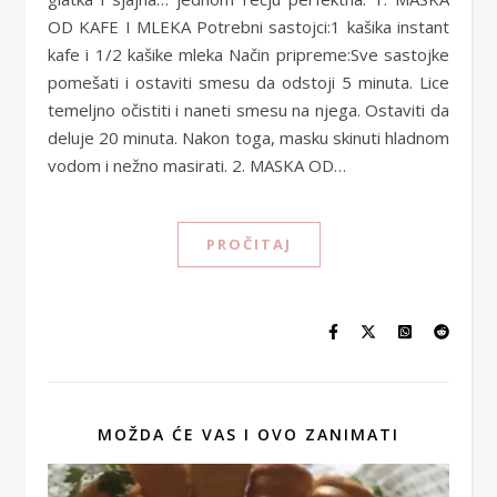
OD KAFE I MLEKA Potrebni sastojci:1 kašika instant
kafe i 1/2 kašike mleka Način pripreme:Sve sastojke
pomešati i ostaviti smesu da odstoji 5 minuta. Lice
temeljno očistiti i naneti smesu na njega. Ostaviti da
deluje 20 minuta. Nakon toga, masku skinuti hladnom
vodom i nežno masirati. 2. MASKA OD…
PROČITAJ
MOŽDA ĆE VAS I OVO ZANIMATI