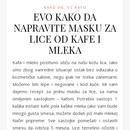
,
KAKO DA
UZ KAFU
EVO KAKO DA
NAPRAVITE MASKU ZA
LICE OD KAFE I
MLEKA
Kafa i mleko pozitivno utiču na našu kožu lica. Iako
smo zbog vanredne situacije ostali bez odlazaka u
kozmetičke salone, negu ipak ne treba zanemariti.
Možemo biti lepe i negovane i kod kuće. Mi vam
dajemo recept za jednu masku za lice, sa nama
omiljenim sastojkom – kafom. Potrebni sastojci: 1
kašika instant kafe pola kašike mleka (ako vam bude
mnogo gusta smesa, možete dodati još malo mleka)
Način pripreme: Sve sastojke pomešati i ostaviti
smesu da odstoji 5 minuta. Lice temeljno očistiti i