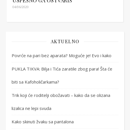
USPEŠNO GA OSTVARIŠ
04/06/2020
AKTUELNO
Povrće na pari bez aparata? Moguće je! Evo i kako
PUKLA TIKVA: Bilja i Tića zaratile zbog para! Šta će
biti sa Kafoholičarkama?
Trik koji će roditelji obožavati – kako da se olizana
lizalica ne lepi svuda
Kako skinuti žvaku sa pantalona