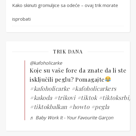
Kako skinuti gromuljice sa odeće – ovaj trik morate
isprobati
TRIK DANA
@kafoholicarke
Koje su vaše fore da znate da li ste
isključili peglu? Pomagajte
#kafoholicarke
#kafoholicarkers
#kakoda
#trikovi
#tiktok
#tiktoksrbija
#tiktokbalkan
#howto
#pegla
♬ Baby Work It - Your Favourite Garçon