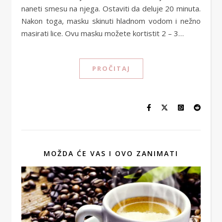
naneti smesu na njega. Ostaviti da deluje 20 minuta.
Nakon toga, masku skinuti hladnom vodom i nežno
masirati lice. Ovu masku možete kortistit 2 – 3…
PROČITAJ
MOŽDA ĆE VAS I OVO ZANIMATI