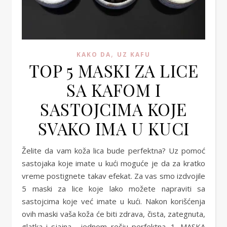
,
KAKO DA
UZ KAFU
TOP 5 MASKI ZA LICE
SA KAFOM I
SASTOJCIMA KOJE
SVAKO IMA U KUCI
Želite da vam koža lica bude perfektna? Uz pomoć
sastojaka koje imate u kući moguće je da za kratko
vreme postignete takav efekat. Za vas smo izdvojile
5 maski za lice koje lako možete napraviti sa
sastojcima koje već imate u kući. Nakon korišćenja
ovih maski vaša koža će biti zdrava, čista, zategnuta,
glatka i sjajna… jednom rečju perfektna. 1. MASKA