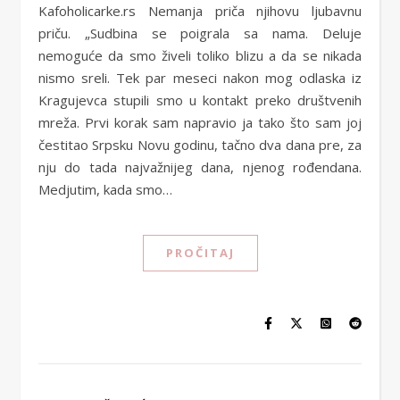
Kafoholicarke.rs Nemanja priča njihovu ljubavnu
priču. „Sudbina se poigrala sa nama. Deluje
nemoguće da smo živeli toliko blizu a da se nikada
nismo sreli. Tek par meseci nakon mog odlaska iz
Kragujevca stupili smo u kontakt preko društvenih
mreža. Prvi korak sam napravio ja tako što sam joj
čestitao Srpsku Novu godinu, tačno dva dana pre, za
nju do tada najvažnijeg dana, njenog rođendana.
Medjutim, kada smo…
PROČITAJ