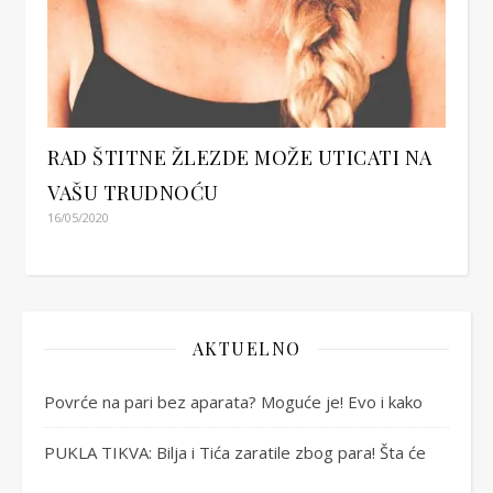
RAD ŠTITNE ŽLEZDE MOŽE UTICATI NA
VAŠU TRUDNOĆU
16/05/2020
AKTUELNO
Povrće na pari bez aparata? Moguće je! Evo i kako
PUKLA TIKVA: Bilja i Tića zaratile zbog para! Šta će