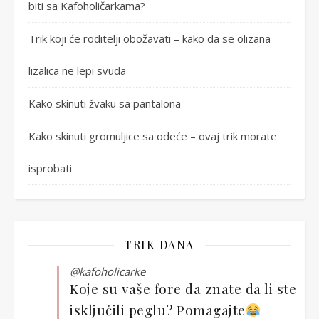
biti sa Kafoholičarkama?
Trik koji će roditelji obožavati – kako da se olizana
lizalica ne lepi svuda
Kako skinuti žvaku sa pantalona
Kako skinuti gromuljice sa odeće – ovaj trik morate
isprobati
TRIK DANA
@kafoholicarke
Koje su vaše fore da znate da li ste
isključili peglu? Pomagajte