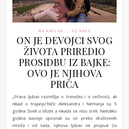
,
NA KAFI SA...
UZ KAFU
ON JE DEVOJCI SVOG
ŽIVOTA PRIREDIO
PROSIDBU IZ BAJKE:
OVO JE NJIHOVA
PRIČA
„Prava ljubav razmišlja o trenutku i o večnosti, ali
nikad o trajanju“Niče Aleksandra i Nemanja su 5
godina živeli u blizini a nikada se nisu sreli. Nekoliko
godina kasnije upoznali su se preko društvenih
mreža i od tada, njihova ljubav ne jenjava! Za