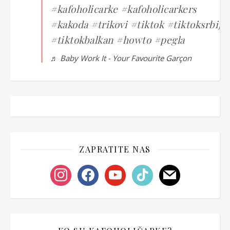
#kafoholicarke
#kafoholicarkers
#kakoda
#trikovi
#tiktok
#tiktoksrbija
#tiktokbalkan
#howto
#pegla
♬ Baby Work It - Your Favourite Garçon
ZAPRATITE NAS
instagram
facebook
youtube
tiktok
mail