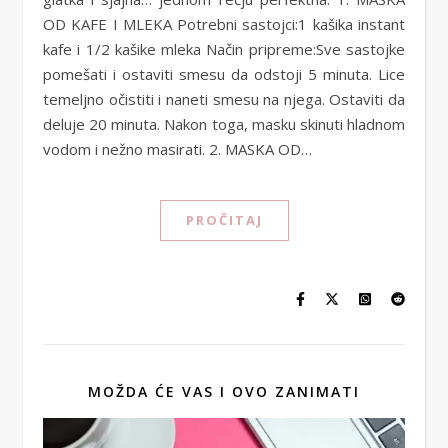
OD KAFE I MLEKA Potrebni sastojci:1 kašika instant
kafe i 1/2 kašike mleka Način pripreme:Sve sastojke
pomešati i ostaviti smesu da odstoji 5 minuta. Lice
temeljno očistiti i naneti smesu na njega. Ostaviti da
deluje 20 minuta. Nakon toga, masku skinuti hladnom
vodom i nežno masirati. 2. MASKA OD…
PROČITAJ
MOŽDA ĆE VAS I OVO ZANIMATI