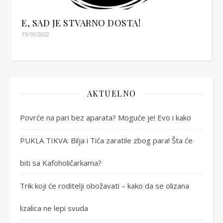
E, SAD JE STVARNO DOSTA!
15/10/2022
AKTUELNO
Povrće na pari bez aparata? Moguće je! Evo i kako
PUKLA TIKVA: Bilja i Tića zaratile zbog para! Šta će
biti sa Kafoholičarkama?
Trik koji će roditelji obožavati – kako da se olizana
lizalica ne lepi svuda