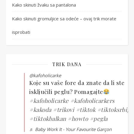
Kako skinuti žvaku sa pantalona
Kako skinuti gromuljice sa odeće – ovaj trik morate
isprobati
TRIK DANA
@kafoholicarke
Koje su vaše fore da znate da li ste
isključili peglu? Pomagajte
#kafoholicarke
#kafoholicarkers
#kakoda
#trikovi
#tiktok
#tiktoksrbija
#tiktokbalkan
#howto
#pegla
♬ Baby Work It - Your Favourite Garçon