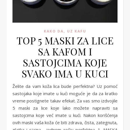
,
KAKO DA
UZ KAFU
TOP 5 MASKI ZA LICE
SA KAFOM I
SASTOJCIMA KOJE
SVAKO IMA U KUCI
Želite da vam koža lica bude perfektna? Uz pomoć
sastojaka koje imate u kući moguće je da za kratko
vreme postignete takav efekat. Za vas smo izdvojile
5 maski za lice koje lako možete napraviti sa
sastojcima koje već imate u kući. Nakon korišćenja
ovih maski vaša koža će biti zdrava, čista, zategnuta,
glatka i sjajna… jednom rečju perfektna. 1. MASKA