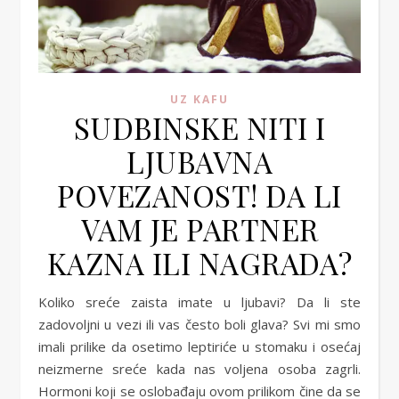
UZ KAFU
SUDBINSKE NITI I
LJUBAVNA
POVEZANOST! DA LI
VAM JE PARTNER
KAZNA ILI NAGRADA?
Koliko sreće zaista imate u ljubavi? Da li ste
zadovoljni u vezi ili vas često boli glava? Svi mi smo
imali prilike da osetimo leptiriće u stomaku i osećaj
neizmerne sreće kada nas voljena osoba zagrli.
Hormoni koji se oslobađaju ovom prilikom čine da se