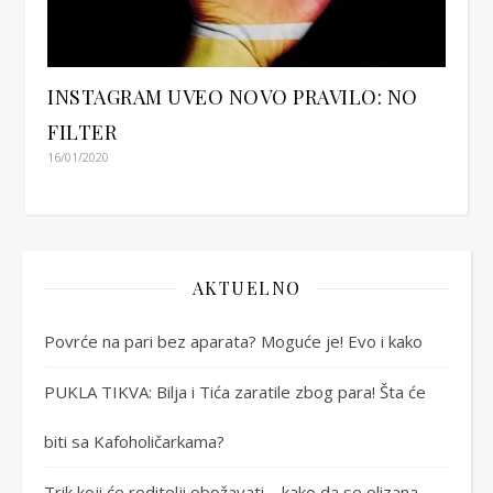
INSTAGRAM UVEO NOVO PRAVILO: NO
FILTER
16/01/2020
AKTUELNO
Povrće na pari bez aparata? Moguće je! Evo i kako
PUKLA TIKVA: Bilja i Tića zaratile zbog para! Šta će
biti sa Kafoholičarkama?
Trik koji će roditelji obožavati – kako da se olizana