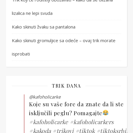
lizalica ne lepi svuda
Kako skinuti žvaku sa pantalona
Kako skinuti gromuljice sa odeće – ovaj trik morate
isprobati
TRIK DANA
@kafoholicarke
Koje su vaše fore da znate da li ste
isključili peglu? Pomagajte
#kafoholicarke
#kafoholicarkers
#kakoda
#trikovi
#tiktok
#tiktoksrbija