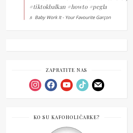
#tiktokbalkan
#howto
#pegla
♬ Baby Work It - Your Favourite Garçon
ZAPRATITE NAS
instagram
facebook
youtube
tiktok
mail
KO SU KAFOHOLIČARKE?