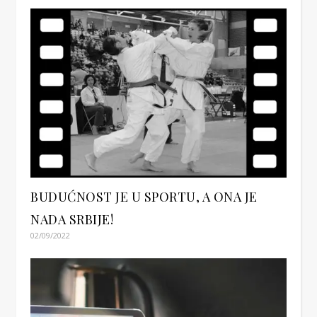
BUDUĆNOST JE U SPORTU, A ONA JE
NADA SRBIJE!
02/09/2022