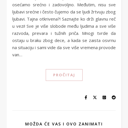
osećamo srećno i zadovoljno. Međutim, nisu sve
ljubavi srećne i često čujemo da se ljudi žrtvuju zbog
ljubavi. Tajna otkrivena?! Saznajte ko drži glavnu reč
u vezi! Sve je više slobode među ljudima a sve više
razvoda, prevara i tužnih priča. Mnogi tvrde da
ostaju u braku zbog dece, a kada se zaista osvrnu
na situaciju i sami vide da sve više vremena provode
van…
PROČITAJ
MOŽDA ĆE VAS I OVO ZANIMATI