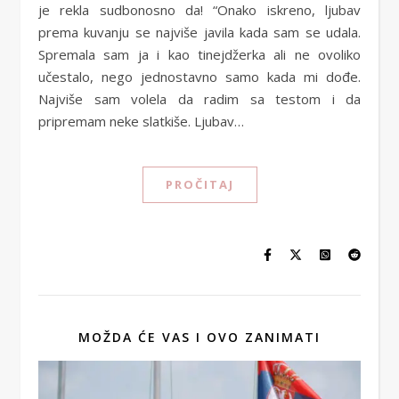
je rekla sudbonosno da! “Onako iskreno, ljubav
prema kuvanju se najviše javila kada sam se udala.
Spremala sam ja i kao tinejdžerka ali ne ovoliko
učestalo, nego jednostavno samo kada mi dođe.
Najviše sam volela da radim sa testom i da
pripremam neke slatkiše. Ljubav…
PROČITAJ
MOŽDA ĆE VAS I OVO ZANIMATI