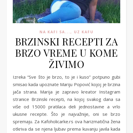
,
NA KAFI SA...
UZ KAFU
BRZINSKI RECEPTI ZA
BRZO VREME U KOME
ŽIVIMO
Izreka “Sve što je brzo, to je i kuso” potpuno gubi
smisao kada upoznate Mariju Popović kojoj je brzina
jača strana. Marija je zapravo kreator Instagram
stranice Brzinski recepti, na kojoj svakog dana sa
više od 15000 pratilaca deli jednostavne a vrlo
ukusne recepte. Što je najvažnije, oni se brzo
spremaju. Za Kafoholicarke.rs ova harizmatična žena
otkriva da se njena ljubav prema kuvanju javila kada