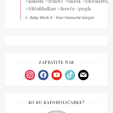
#kakoda
#trikovi
#tiktok
#tiktoksrbija
#tiktokbalkan
#howto
#pegla
♬ Baby Work It - Your Favourite Garçon
ZAPRATITE NAS
instagram
facebook
youtube
tiktok
mail
KO SU KAFOHOLIČARKE?