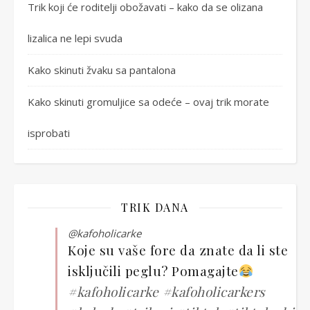
Trik koji će roditelji obožavati – kako da se olizana
lizalica ne lepi svuda
Kako skinuti žvaku sa pantalona
Kako skinuti gromuljice sa odeće – ovaj trik morate
isprobati
TRIK DANA
@kafoholicarke
Koje su vaše fore da znate da li ste
isključili peglu? Pomagajte
#kafoholicarke
#kafoholicarkers