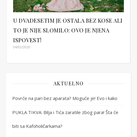
U DVADESETIM JE OSTALA BEZ KOSE ALI
TO JE NIJE SLOMILO: OVO JE NJENA
ISPOVEST!
04/02/2020
AKTUELNO
Povrće na pari bez aparata? Moguće je! Evo i kako
PUKLA TIKVA: Bilja i Tića zaratile zbog para! Šta će
biti sa Kafoholičarkama?