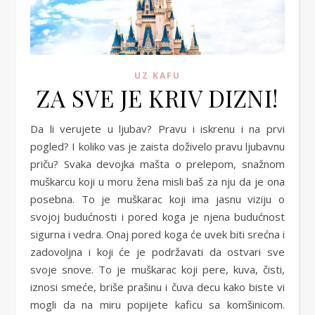
UZ KAFU
ZA SVE JE KRIV DIZNI!
Da li verujete u ljubav? Pravu i iskrenu i na prvi
pogled? I koliko vas je zaista doživelo pravu ljubavnu
priču? Svaka devojka mašta o prelepom, snažnom
muškarcu koji u moru žena misli baš za nju da je ona
posebna. To je muškarac koji ima jasnu viziju o
svojoj budućnosti i pored koga je njena budućnost
sigurna i vedra. Onaj pored koga će uvek biti srećna i
zadovoljna i koji će je podržavati da ostvari sve
svoje snove. To je muškarac koji pere, kuva, čisti,
iznosi smeće, briše prašinu i čuva decu kako biste vi
mogli da na miru popijete kaficu sa komšinicom.