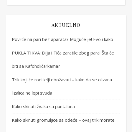
AKTUELNO
Povrće na pari bez aparata? Moguće je! Evo i kako
PUKLA TIKVA: Bilja i Tića zaratile zbog para! Šta će
biti sa Kafoholičarkama?
Trik koji će roditelji obožavati – kako da se olizana
lizalica ne lepi svuda
Kako skinuti žvaku sa pantalona
Kako skinuti gromuljice sa odeće – ovaj trik morate