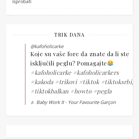
isprobati
TRIK DANA
@kafoholicarke
Koje su vaše fore da znate da li ste
isključili peglu? Pomagajte
#kafoholicarke
#kafoholicarkers
#kakoda
#trikovi
#tiktok
#tiktoksrbija
#tiktokbalkan
#howto
#pegla
♬ Baby Work It - Your Favourite Garçon