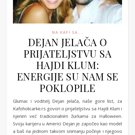
NA KAFI SA...
DEJAN JELAČA O
PRIJATELJSTVU SA
HAJDI KLUM:
ENERGIJE SU NAM SE
POKLOPILE
Glumac i voditelj Dejan Jelača, naše gore list, za
Kafoholicarke.rs govori o prijateljstvu sa Hajdi Klum i
njenim već tradicionalnim žurkama za Halloween.
Svoju karijeru u Americi Dejan je započeo kao model
a baš na jednom takvom snimanju počinje i njegovo