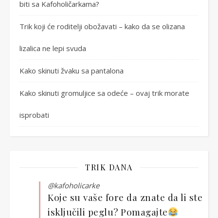
biti sa Kafoholičarkama?
Trik koji će roditelji obožavati – kako da se olizana
lizalica ne lepi svuda
Kako skinuti žvaku sa pantalona
Kako skinuti gromuljice sa odeće – ovaj trik morate
isprobati
TRIK DANA
@kafoholicarke
Koje su vaše fore da znate da li ste
isključili peglu? Pomagajte