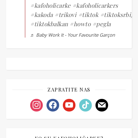
#kafoholicarke
#kafoholicarkers
#kakoda
#trikovi
#tiktok
#tiktoksrbija
#tiktokbalkan
#howto
#pegla
♬ Baby Work It - Your Favourite Garçon
ZAPRATITE NAS
instagram
facebook
youtube
tiktok
mail