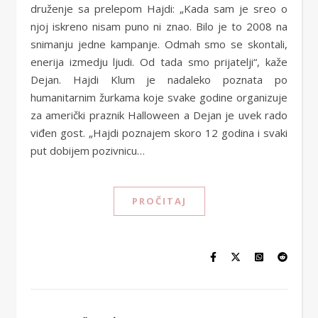
druženje sa prelepom Hajdi: „Kada sam je sreo o
njoj iskreno nisam puno ni znao. Bilo je to 2008 na
snimanju jedne kampanje. Odmah smo se skontali,
enerija izmedju ljudi. Od tada smo prijatelji“, kaže
Dejan. Hajdi Klum je nadaleko poznata po
humanitarnim žurkama koje svake godine organizuje
za američki praznik Halloween a Dejan je uvek rado
viđen gost. „Hajdi poznajem skoro 12 godina i svaki
put dobijem pozivnicu…
PROČITAJ