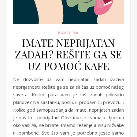
KAKO DA
IMATE NEPRIJATAN
ZADAH? REŠITE GA SE
UZ POMOĆ KAFE
Ne dozvolite da vam neprijatan zadah izaziva
neprijatnosti. Rešite ga se za tili čas uz pomoć našeg
saveta. Koliko puta vam je loš zadah pokvario
planove? Na sastanku, poslu, u prodavnici, prevozu…
Koliko god samopuzdanja da imate, neprijatan zadah
je baš to – neprijatan! Odvratan je i vama a i ljudima
oko vas! Ali, ne brinite! Imamo rešenje a nisu ni žvake
ni bombone. Sve što vam je potrebno jeste samo