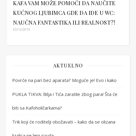
KAFA VAM MOŽE POMOĆI DA NAUČITE
KUĆNOG LJUBIMCA GDE DA IDE U WC:
NAUČNA FANTASTIKA ILI REALNOST?!
03/12/2019
AKTUELNO
Povrće na pari bez aparata? Moguće je! Evo i kako
PUKLA TIKVA: Bilja i Tića zaratile zbog para! Šta će
biti sa Kafoholičarkama?
Trik koji će roditelji obožavati – kako da se olizana
lizalica ne lepi svuda