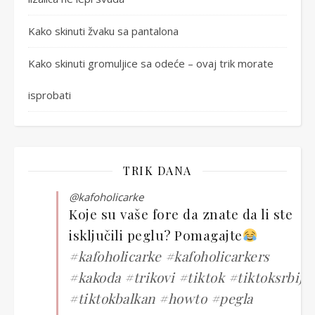
Kako skinuti žvaku sa pantalona
Kako skinuti gromuljice sa odeće – ovaj trik morate
isprobati
TRIK DANA
@kafoholicarke
Koje su vaše fore da znate da li ste
isključili peglu? Pomagajte
#kafoholicarke
#kafoholicarkers
#kakoda
#trikovi
#tiktok
#tiktoksrbija
#tiktokbalkan
#howto
#pegla