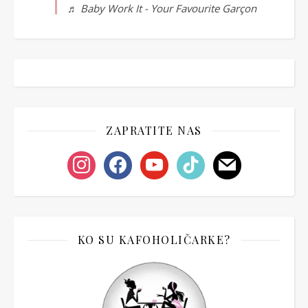
♬ Baby Work It - Your Favourite Garçon
ZAPRATITE NAS
instagram
facebook
youtube
tiktok
mail
KO SU KAFOHOLIČARKE?