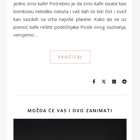
jedno zrno kafe! Potrebno je da zrno kafe sisate kao
bombonu nekoliko minuta i vaš dah će biti čist i svež
kao vazduh sa vrha najviše planine. Kako da se uz
pomoć kafe rešite podočnjaka Posle ovog saznanja,
verujemo…
PROČITAJ
MOŽDA ĆE VAS I OVO ZANIMATI