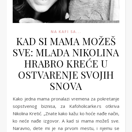
NA KAFI SA...
KAD SI MAMA MOŽEŠ
SVE: MLADA NIKOLINA
HRABRO KREĆE U
OSTVARENJE SVOJIH
SNOVA
Kako jedna mama pronalazi vremena za pokretanje
sopstvenog biznisa, za Kafoholicarke.rs otkriva
Nikolina Kretić. „Znate kako kažu: ko hoće nađe način,
ko neće nađe izgovor. A kad si mama možeš sve.
Naravno, dete mi je na prvom mestu, i njemu se