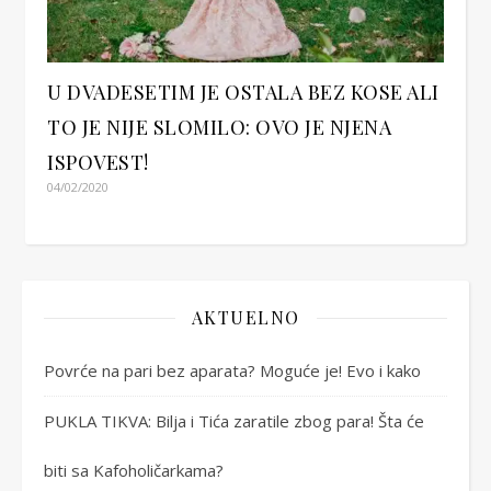
U DVADESETIM JE OSTALA BEZ KOSE ALI
TO JE NIJE SLOMILO: OVO JE NJENA
ISPOVEST!
04/02/2020
AKTUELNO
Povrće na pari bez aparata? Moguće je! Evo i kako
PUKLA TIKVA: Bilja i Tića zaratile zbog para! Šta će
biti sa Kafoholičarkama?