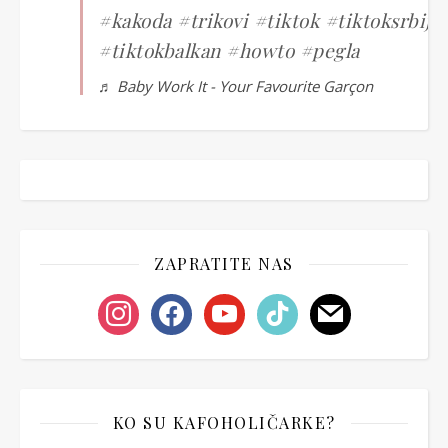
#kakoda
#trikovi
#tiktok
#tiktoksrbija
#tiktokbalkan
#howto
#pegla
♬ Baby Work It - Your Favourite Garçon
ZAPRATITE NAS
instagram
facebook
youtube
tiktok
mail
KO SU KAFOHOLIČARKE?