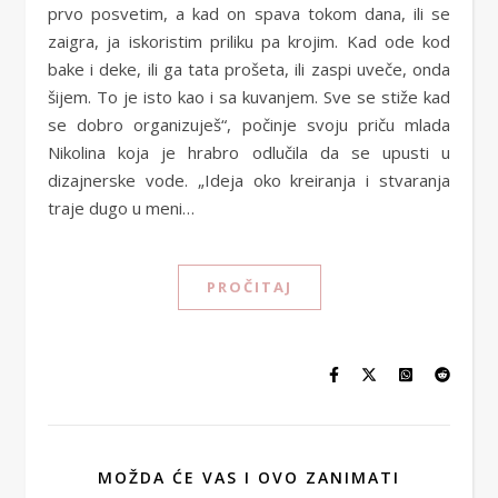
prvo posvetim, a kad on spava tokom dana, ili se
zaigra, ja iskoristim priliku pa krojim. Kad ode kod
bake i deke, ili ga tata prošeta, ili zaspi uveče, onda
šijem. To je isto kao i sa kuvanjem. Sve se stiže kad
se dobro organizuješ“, počinje svoju priču mlada
Nikolina koja je hrabro odlučila da se upusti u
dizajnerske vode. „Ideja oko kreiranja i stvaranja
traje dugo u meni…
PROČITAJ
MOŽDA ĆE VAS I OVO ZANIMATI