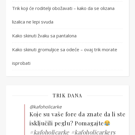
Trik koji će roditelji obožavati – kako da se olizana
lizalica ne lepi svuda
Kako skinuti žvaku sa pantalona
Kako skinuti gromuljice sa odeće – ovaj trik morate
isprobati
TRIK DANA
@kafoholicarke
Koje su vaše fore da znate da li ste
isključili peglu? Pomagajte
#kafoholicarke
#kafoholicarkers