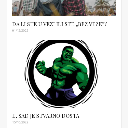
DA LI STE U VEZI ILI STE „BEZ VEZE“?
01/12/2022
E, SAD JE STVARNO DOSTA!
15/10/2022