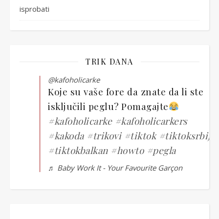
isprobati
TRIK DANA
@kafoholicarke
Koje su vaše fore da znate da li ste
isključili peglu? Pomagajte
#kafoholicarke
#kafoholicarkers
#kakoda
#trikovi
#tiktok
#tiktoksrbija
#tiktokbalkan
#howto
#pegla
♬ Baby Work It - Your Favourite Garçon