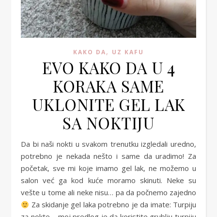
,
KAKO DA
UZ KAFU
EVO KAKO DA U 4
KORAKA SAME
UKLONITE GEL LAK
SA NOKTIJU
Da bi naši nokti u svakom trenutku izgledali uredno,
potrebno je nekada nešto i same da uradimo! Za
početak, sve mi koje imamo gel lak, ne možemo u
salon već ga kod kuće moramo skinuti. Neke su
vešte u tome ali neke nisu… pa da počnemo zajedno
Za skidanje gel laka potrebno je da imate: Turpiju
za nokte – moj predlog je da koristite grublju turpiju