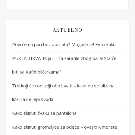
AKTUELNO
Povrće na pari bez aparata? Moguće je! Evo i kako
PUKLA TIKVA: Bilja i Tića zaratile zbog para! Šta će
biti sa Kafoholičarkama?
Trik koji će roditelji obožavati – kako da se olizana
lizalica ne lepi svuda
Kako skinuti žvaku sa pantalona
Kako skinuti gromuljice sa odeće – ovaj trik morate