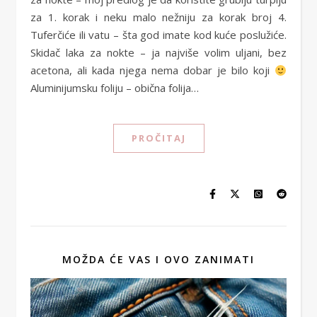
za 1. korak i neku malo nežniju za korak broj 4.
Tuferčiće ili vatu – šta god imate kod kuće poslužiće.
Skidač laka za nokte – ja najviše volim uljani, bez
acetona, ali kada njega nema dobar je bilo koji
Aluminijumsku foliju – obična folija…
PROČITAJ
MOŽDA ĆE VAS I OVO ZANIMATI