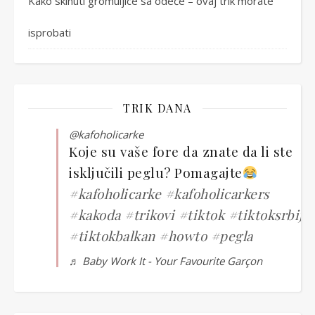
Kako skinuti gromuljice sa odeće – ovaj trik morate
isprobati
TRIK DANA
@kafoholicarke
Koje su vaše fore da znate da li ste
isključili peglu? Pomagajte
#kafoholicarke
#kafoholicarkers
#kakoda
#trikovi
#tiktok
#tiktoksrbija
#tiktokbalkan
#howto
#pegla
♬ Baby Work It - Your Favourite Garçon