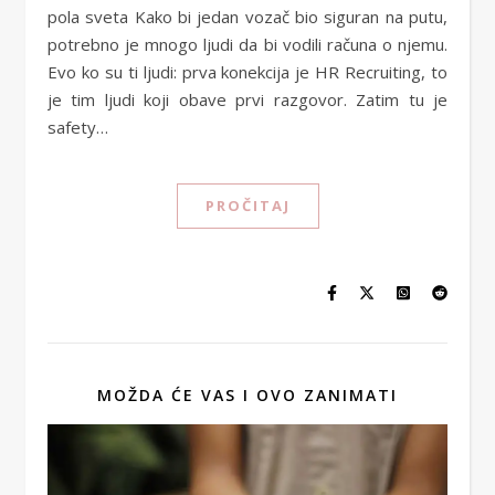
pola sveta Kako bi jedan vozač bio siguran na putu,
potrebno je mnogo ljudi da bi vodili računa o njemu.
Evo ko su ti ljudi: prva konekcija je HR Recruiting, to
je tim ljudi koji obave prvi razgovor. Zatim tu je
safety…
PROČITAJ
MOŽDA ĆE VAS I OVO ZANIMATI