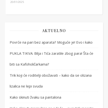
20/01/2025
AKTUELNO
Povrće na pari bez aparata? Moguće je! Evo i kako
PUKLA TIKVA: Bilja i Tića zaratile zbog para! Šta će
biti sa Kafoholičarkama?
Trik koji će roditelji obožavati – kako da se olizana
lizalica ne lepi svuda
Kako skinuti žvaku sa pantalona