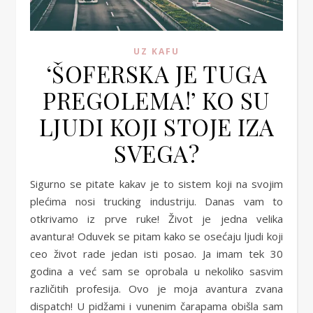
UZ KAFU
‘ŠOFERSKA JE TUGA
PREGOLEMA!’ KO SU
LJUDI KOJI STOJE IZA
SVEGA?
Sigurno se pitate kakav je to sistem koji na svojim
plećima nosi trucking industriju. Danas vam to
otkrivamo iz prve ruke! Život je jedna velika
avantura! Oduvek se pitam kako se osećaju ljudi koji
ceo život rade jedan isti posao. Ja imam tek 30
godina a već sam se oprobala u nekoliko sasvim
različitih profesija. Ovo je moja avantura zvana
dispatch! U pidžami i vunenim čarapama obišla sam